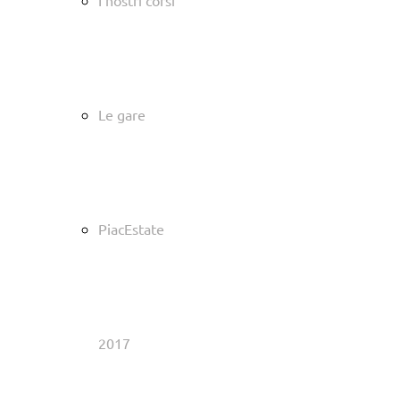
I nostri corsi
Le gare
PiacEstate
2017