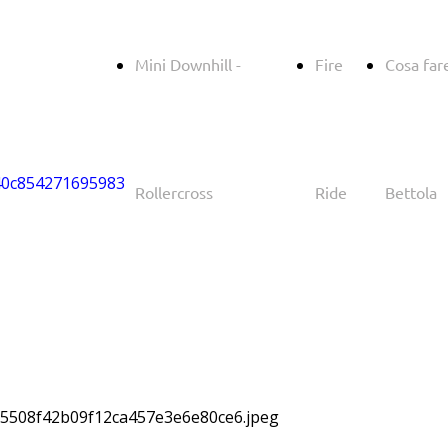
Mini Downhill -
Fire
Cosa far
Rollercross
Ride
Bettola